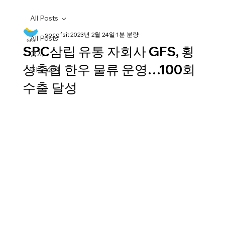
All Posts
spcgfsit
2023년 2월 24일
1분 분량
All Posts
SPC삼립 유통 자회사 GFS, 횡
공시
성축협 한우 물류 운영…100회
GFS 소식
수출 달성