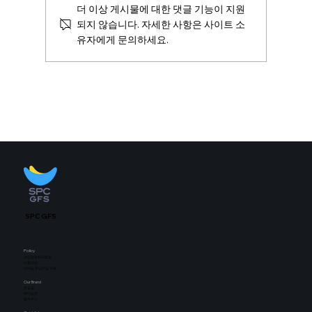
더 이상 게시물에 대한 댓글 기능이 지원
되지 않습니다. 자세한 사항은 사이트 소
유자에게 문의하세요.
💚온일장 상생스토리 EP.5💚 ENTJ 사장님
의 장사철학🎅
SPC GFS
Policy
개인정보처리방침
​이용약관
이메일 무단수집 거부
Our Brand
​온일장
베이킹몬
밀하우스