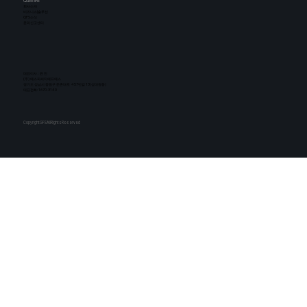
Quick link
​회사소개
비즈니스|솔루션
GFS소식
윤리신고센터
대표이사 : 윤 진
(주) 에스피씨지에프에스
​경기도 성남시 중원구 둔촌대로 457번길 13(상대원동)
대표전화: 1670-3140
CopyrightGFSAllRightsReserved