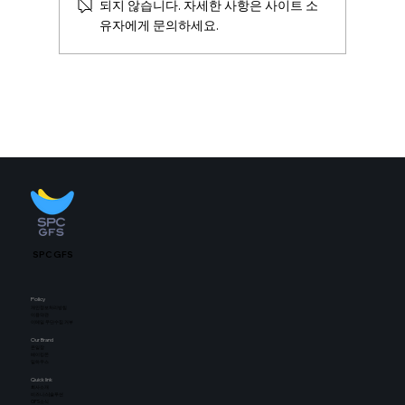
되지 않습니다. 자세한 사항은 사이트 소
유자에게 문의하세요.
💚온일장 상생스토리 EP.5💚 ENTJ 사장님
의 장사철학🎅
SPC GFS
Policy
개인정보처리방침
​이용약관
이메일 무단수집 거부
Our Brand
​온일장
베이킹몬
밀하우스
Quick link
​회사소개
비즈니스|솔루션
GFS소식