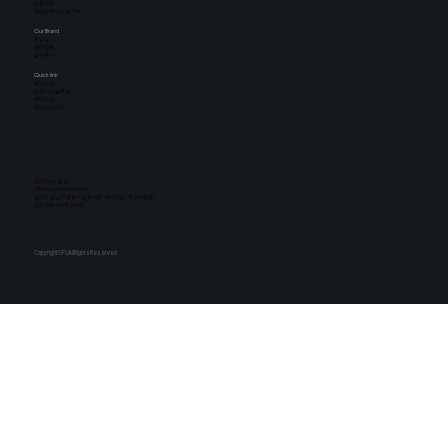
​이용약관
이메일 무단수집 거부
Our Brand
​온일장
베이킹몬
밀하우스
Quick link
​회사소개
비즈니스|솔루션
GFS소식
윤리신고센터
대표이사 : 윤 진
(주) 에스피씨지에프에스
​경기도 성남시 중원구 둔촌대로 457번길 13(상대원동)
대표전화: 1670-3140
CopyrightGFSAllRightsReserved