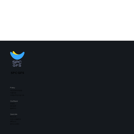
SPC GFS
Policy
개인정보처리방침
​이용약관
이메일 무단수집 거부
Our Brand
​온일장
베이킹몬
밀하우스
Quick link
​회사소개
비즈니스|솔루션
GFS소식
윤리신고센터